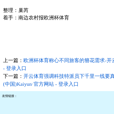
整理：巢芮
着手：南边农村报欧洲杯体育
上一篇：
欧洲杯体育称心不同旅客的簪花需求-开云(中
- 登录入口
下一篇：
开云体育强调科技特派员下千里一线要真
(中国)Kaiyun·官方网站 - 登录入口
友情链接：