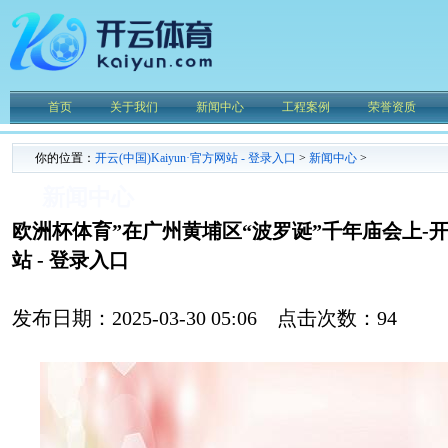
首页
关于我们
新闻中心
工程案例
荣誉资质
你的位置：
开云(中国)Kaiyun·官方网站 - 登录入口
>
新闻中心
>
新闻中心
欧洲杯体育”在广州黄埔区“波罗诞”千年庙会上-开云(
站 - 登录入口
发布日期：2025-03-30 05:06 点击次数：94