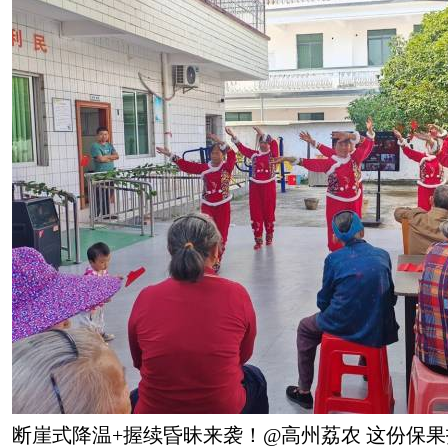
断崖式降温+握续昏昧来袭！@高州荔农 这份保