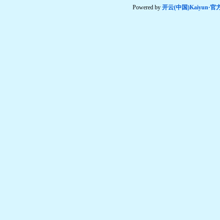
Powered by
开云(中国)Kaiyun·