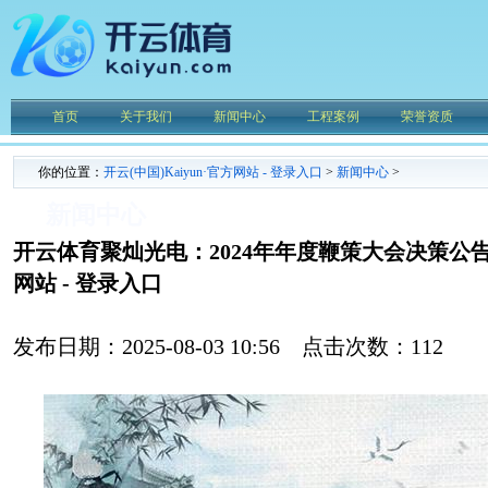
首页
关于我们
新闻中心
工程案例
荣誉资质
你的位置：
开云(中国)Kaiyun·官方网站 - 登录入口
>
新闻中心
>
新闻中心
开云体育聚灿光电：2024年年度鞭策大会决策公告-开
网站 - 登录入口
发布日期：2025-08-03 10:56 点击次数：112