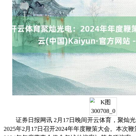
证券日报网讯 2月17日晚间开云体育，聚灿
2025年2月17日召开2024年年度鞭策大会。本