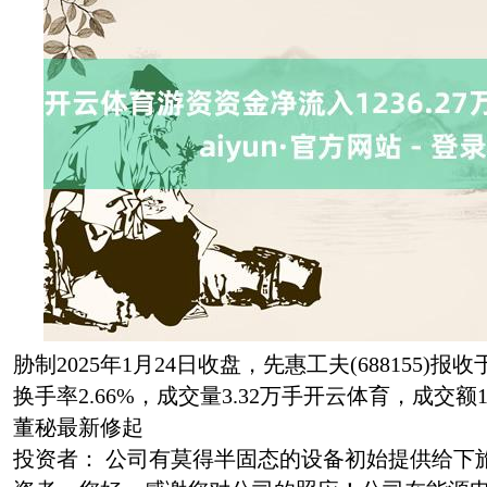
胁制2025年1月24日收盘，先惠工夫(688155)报收于
换手率2.66%，成交量3.32万手开云体育，成交额1
董秘最新修起
投资者： 公司有莫得半固态的设备初始提供给下