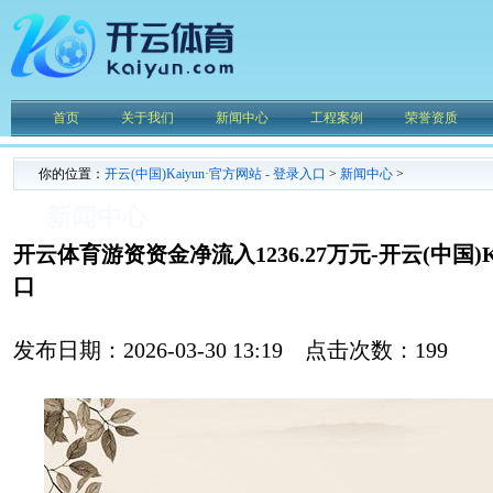
首页
关于我们
新闻中心
工程案例
荣誉资质
你的位置：
开云(中国)Kaiyun·官方网站 - 登录入口
>
新闻中心
>
新闻中心
开云体育游资资金净流入1236.27万元-开云(中国)Ka
口
发布日期：2026-03-30 13:19 点击次数：199